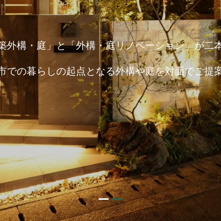
築外構・庭」と
「外構・庭リノベーション」が二
市での暮らしの起点となる
外構や庭を対面でご提