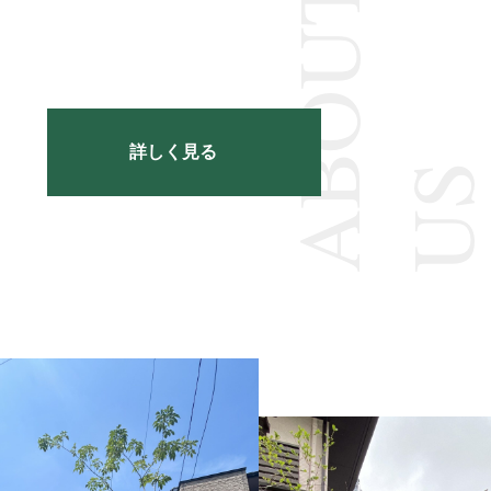
A
B
O
U
T
U
詳しく見る