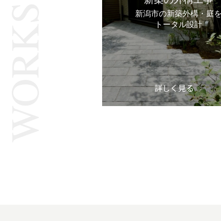
WORKS
新潟市の新築外構・庭
トータル設計
詳しく見る